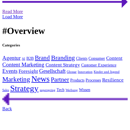
Read More
Load More
#Over
view
Categories
Branding
Brand
Agentur
Content
B2B
Clients
Consumer
AI
Content Marketing
Content Strategy
Customer Experience
Events
Gesellschaft
Foresight
Glossar
Innovation
Kinder und Jugend
News
Marketing
Partner
Resilience
Products
Processes
Strategy
Tech
Wissen
Sales
superspring
Werbung
Back