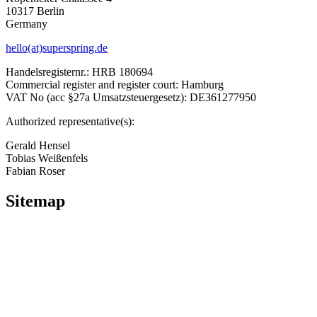
10317 Berlin
Germany
hello(at)superspring.de
Handelsregisternr.: HRB 180694
Commercial register and register court: Hamburg
VAT No (acc §27a Umsatzsteuergesetz): DE361277950
Authorized representative(s):
Gerald Hensel
Tobias Weißenfels
Fabian Roser
Sitemap